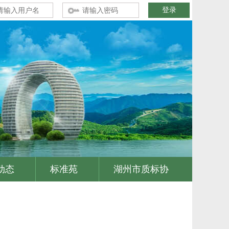
动态
标准苑
湖州市质标协
|
|